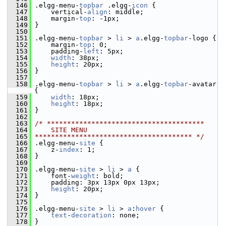
  146
 .elgg-menu-
topbar
 .elgg-
icon
 {
  147
     vertical-
align
: middle;
  148
     margin-
top
: -1px;
  149
 }
  150
  151
 .elgg-menu-
topbar
 > 
li
 > 
a
.elgg-
topbar
-logo {
  152
     margin-
top
: 0;
  153
     padding-
left
: 5px;
  154
width
: 38px;
  155
height
: 20px;
  156
 }
  157
  158
 .elgg-menu-
topbar
 > 
li
 > 
a
.elgg-
topbar
-avatar 
{
  159
width
: 18px;
  160
height
: 18px;
  161
 }
  162
  163
/* ***************************************
  164
    SITE MENU
  165
*************************************** */
  166
 .elgg-menu-
site
 {
  167
     z-
index
: 1;
  168
 }
  169
  170
 .elgg-menu-
site
 > 
li
 > 
a
 {
  171
     font-
weight
: bold;
  172
     padding: 3px 13px 0px 13px;
  173
height
: 20px;
  174
 }
  175
  176
 .elgg-menu-
site
 > 
li
 > 
a
:
hover
 {
  177
text
-
decoration
: none;
  178
 }