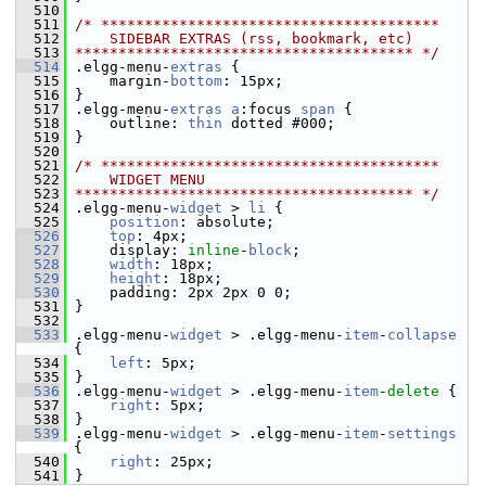
  510
  511
/* ***************************************
  512
    SIDEBAR EXTRAS (rss, bookmark, etc)
  513
*************************************** */
  514
 .elgg-menu-
extras
 {
  515
     margin-
bottom
: 15px;
  516
 }
  517
 .elgg-menu-
extras
a
:focus 
span
 {
  518
     outline: 
thin
 dotted #000;
  519
 }
  520
  521
/* ***************************************
  522
    WIDGET MENU
  523
*************************************** */
  524
 .elgg-menu-
widget
 > 
li
 {
  525
position
: absolute;
  526
top
: 4px;
  527
     display: 
inline
-
block
;
  528
width
: 18px;
  529
height
: 18px;
  530
     padding: 2px 2px 0 0;
  531
 }
  532
  533
 .elgg-menu-
widget
 > .elgg-menu-
item
-
collapse
{
  534
left
: 5px;
  535
 }
  536
 .elgg-menu-
widget
 > .elgg-menu-
item
-
delete
 {
  537
right
: 5px;
  538
 }
  539
 .elgg-menu-
widget
 > .elgg-menu-
item
-
settings
{
  540
right
: 25px;
  541
 }