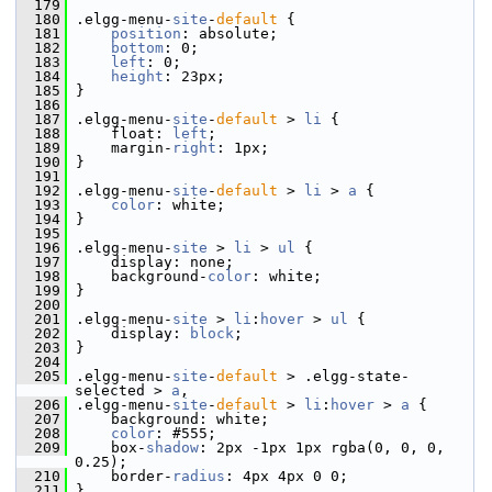
  179
  180
 .elgg-menu-
site
-
default
 {
  181
position
: absolute;
  182
bottom
: 0;
  183
left
: 0;
  184
height
: 23px;
  185
 }
  186
  187
 .elgg-menu-
site
-
default
 > 
li
 {
  188
     float: 
left
;
  189
     margin-
right
: 1px;
  190
 }
  191
  192
 .elgg-menu-
site
-
default
 > 
li
 > 
a
 {
  193
color
: white;
  194
 }
  195
  196
 .elgg-menu-
site
 > 
li
 > 
ul
 {
  197
     display: none;
  198
     background-
color
: white;
  199
 }
  200
  201
 .elgg-menu-
site
 > 
li
:
hover
 > 
ul
 {
  202
     display: 
block
;
  203
 }
  204
  205
 .elgg-menu-
site
-
default
 > .elgg-state-
selected > 
a
,
  206
 .elgg-menu-
site
-
default
 > 
li
:
hover
 > 
a
 {
  207
     background: white;
  208
color
: #555;
  209
     box-
shadow
: 2px -1px 1px rgba(0, 0, 0, 
0.25);
  210
     border-
radius
: 4px 4px 0 0;
  211
 }