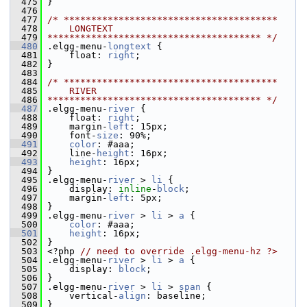
  475
 }
  476
  477
/* ***************************************
  478
    LONGTEXT
  479
*************************************** */
  480
 .elgg-menu-
longtext
 {
  481
     float: 
right
;
  482
 }
  483
  484
/* ***************************************
  485
    RIVER
  486
*************************************** */
  487
 .elgg-menu-
river
 {
  488
     float: 
right
;
  489
     margin-
left
: 15px;
  490
     font-
size
: 90%;
  491
color
: #aaa;
  492
     line-
height
: 16px;
  493
height
: 16px;
  494
 }
  495
 .elgg-menu-
river
 > 
li
 {
  496
     display: 
inline
-
block
;
  497
     margin-
left
: 5px;
  498
 }
  499
 .elgg-menu-
river
 > 
li
 > 
a
 {
  500
color
: #aaa;
  501
height
: 16px;
  502
 }
  503
 <?php 
// need to override .elgg-menu-hz ?>
  504
 .elgg-menu-
river
 > 
li
 > 
a
 {
  505
     display: 
block
;
  506
 }
  507
 .elgg-menu-
river
 > 
li
 > 
span
 {
  508
     vertical-
align
: baseline;
  509
 }