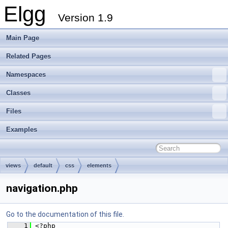
Elgg
Version 1.9
Main Page
Related Pages
Namespaces
Classes
Files
Examples
views
default
css
elements
navigation.php
Go to the documentation of this file.
    1
 <?php