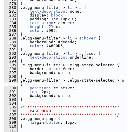
  279
 }
  280
 .elgg-menu-filter > 
li
 > 
a
 {
  281
text
-
decoration
: none;
  282
     display: 
block
;
  283
     padding: 3px 10px 0;
  284
text
-
align
: center;
  285
height
: 21px;
  286
color
: #999;
  287
 }
  288
 .elgg-menu-filter > 
li
 > 
a
:
hover
 {
  289
     background: #dedede;
  290
color
: #4690D6;
  291
 }
  292
 .elgg-menu-filter > 
li
 > 
a
:focus {
  293
text
-
decoration
: underline;
  294
 }
  295
 .elgg-menu-filter > .elgg-state-selected {
  296
     border-
color
: #ccc;
  297
     background: white;
  298
 }
  299
 .elgg-menu-filter > .elgg-state-selected > 
a
{
  300
position
: relative;
  301
top
: 2px;
  302
     background: white;
  303
 }
  304
  305
/* ***************************************
  306
    PAGE MENU
  307
*************************************** */
  308
 .elgg-menu-page {
  309
     margin-
bottom
: 15px;
  310
 }
  311