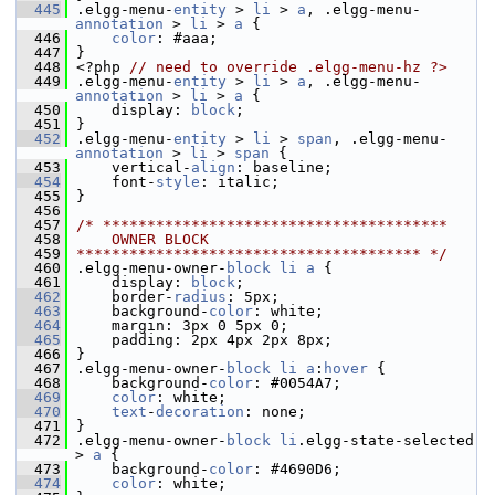
  445
 .elgg-menu-
entity
 > 
li
 > 
a
, .elgg-menu-
annotation
 > 
li
 > 
a
 {
  446
color
: #aaa;
  447
 }
  448
 <?php 
// need to override .elgg-menu-hz ?>
  449
 .elgg-menu-
entity
 > 
li
 > 
a
, .elgg-menu-
annotation
 > 
li
 > 
a
 {
  450
     display: 
block
;
  451
 }
  452
 .elgg-menu-
entity
 > 
li
 > 
span
, .elgg-menu-
annotation
 > 
li
 > 
span
 {
  453
     vertical-
align
: baseline;
  454
     font-
style
: italic;
  455
 }
  456
  457
/* ***************************************
  458
    OWNER BLOCK
  459
*************************************** */
  460
 .elgg-menu-owner-
block
li
a
 {
  461
     display: 
block
;
  462
     border-
radius
: 5px;
  463
     background-
color
: white;
  464
     margin: 3px 0 5px 0;
  465
     padding: 2px 4px 2px 8px;
  466
 }
  467
 .elgg-menu-owner-
block
li
a
:
hover
 {
  468
     background-
color
: #0054A7;
  469
color
: white;
  470
text
-
decoration
: none;
  471
 }
  472
 .elgg-menu-owner-
block
li
.elgg-state-selected 
> 
a
 {
  473
     background-
color
: #4690D6;
  474
color
: white;