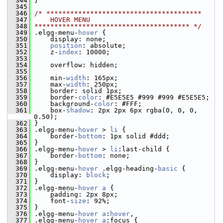
  344
 }
  345
  346
/* ***************************************
  347
    HOVER MENU
  348
*************************************** */
  349
 .elgg-menu-
hover
 {
  350
     display: none;
  351
position
: absolute;
  352
     z-
index
: 10000;
  353
  354
     overflow: hidden;
  355
  356
     min-
width
: 165px;
  357
     max-
width
: 250px;
  358
     border: solid 1px;
  359
     border-
color
: #E5E5E5 #999 #999 #E5E5E5;
  360
     background-
color
: #FFF;
  361
     box-
shadow
: 2px 2px 6px rgba(0, 0, 0, 
0.50);
  362
 }
  363
 .elgg-menu-
hover
 > 
li
 {
  364
     border-
bottom
: 1px solid #ddd;
  365
 }
  366
 .elgg-menu-
hover
 > 
li
:last-child {
  367
     border-
bottom
: none;
  368
 }
  369
 .elgg-menu-
hover
 .elgg-heading-
basic
 {
  370
     display: 
block
;
  371
 }
  372
 .elgg-menu-
hover
a
 {
  373
     padding: 2px 8px;
  374
     font-
size
: 92%;
  375
 }
  376
 .elgg-menu-
hover
a
:
hover
,
  377
 .elgg-menu-
hover
a
:focus {