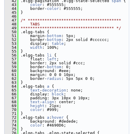
   42
 .elgg-pagination .elgg-state-selected 
span
 {
   43
color
: #555555;
   44
     border-
color
: #555555;
   45
 }
   46
   47
/* ***************************************
   48
    TABS
   49
*************************************** */
   50
 .elgg-tabs {
   51
     margin-
bottom
: 5px;
   52
     border-
bottom
: 2px solid #cccccc;
   53
     display: 
table
;
   54
width
: 100%;
   55
 }
   56
 .elgg-tabs 
li
 {
   57
     float: 
left
;
   58
     border: 2px solid #ccc;
   59
     border-
bottom
: 0;
   60
     background: #eee;
   61
     margin: 0 0 0 10px;
   62
     border-
radius
: 5px 5px 0 0;
   63
 }
   64
 .elgg-tabs 
a
 {
   65
text
-
decoration
: none;
   66
     display: 
block
;
   67
     padding: 3px 10px 0 10px;
   68
text
-
align
: center;
   69
height
: 21px;
   70
color
: #999;
   71
 }
   72
 .elgg-tabs 
a
:
hover
 {
   73
     background: #dedede;
   74
color
: #4690D6;
   75
 }
   76
 .elgg-tabs .elgg-state-selected {