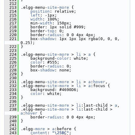
  212
  213
 .elgg-menu-
site
-
more
 {
  214
position
: relative;
  215
left
: -1px;
  216
width
: 100%;
  217
     min-
width
: 150px;
  218
     border: 1px solid #999;
  219
     border-
top
: 0;
  220
     border-
radius
: 0 0 4px 4px;
  221
     box-
shadow
: 1px 1px 1px rgba(0, 0, 0, 
0.25);
  222
 }
  223
  224
 .elgg-menu-
site
-
more
 > 
li
 > 
a
 {
  225
     background-
color
: white;
  226
color
: #555;
  227
     border-
radius
: 0;
  228
     box-
shadow
: none;
  229
 }
  230
  231
 .elgg-menu-
site
-
more
 > 
li
 > 
a
:
hover
,
  232
 .elgg-menu-
site
-
more
 > 
li
 > 
a
:focus {
  233
     background: #4690D6;
  234
color
: white;
  235
 }
  236
  237
 .elgg-menu-
site
-
more
 > 
li
:last-child > 
a
,
  238
 .elgg-menu-
site
-
more
 > 
li
:last-child > 
a
:
hover
 {
  239
     border-
radius
: 0 0 4px 4px;
  240
 }
  241
  242
 .elgg-
more
 > 
a
:before {
  243
content
: 
"\25BC"
;