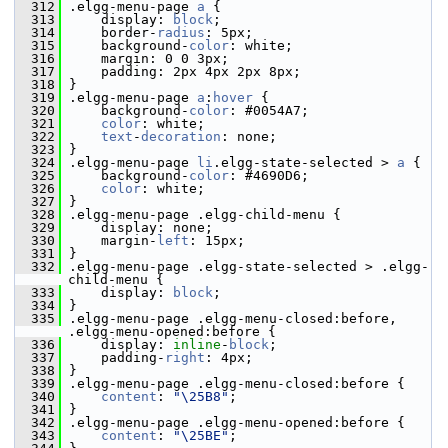
  312
 .elgg-menu-page 
a
 {
  313
     display: 
block
;
  314
     border-
radius
: 5px;
  315
     background-
color
: white;
  316
     margin: 0 0 3px;
  317
     padding: 2px 4px 2px 8px;
  318
 }
  319
 .elgg-menu-page 
a
:
hover
 {
  320
     background-
color
: #0054A7;
  321
color
: white;
  322
text
-
decoration
: none;
  323
 }
  324
 .elgg-menu-page 
li
.elgg-state-selected > 
a
 {
  325
     background-
color
: #4690D6;
  326
color
: white;
  327
 }
  328
 .elgg-menu-page .elgg-child-menu {
  329
     display: none;
  330
     margin-
left
: 15px;
  331
 }
  332
 .elgg-menu-page .elgg-state-selected > .elgg-
child-menu {
  333
     display: 
block
;
  334
 }
  335
 .elgg-menu-page .elgg-menu-closed:before, 
.elgg-menu-opened:before {
  336
     display: 
inline
-
block
;
  337
     padding-
right
: 4px;
  338
 }
  339
 .elgg-menu-page .elgg-menu-closed:before {
  340
content
: 
"\25B8"
;
  341
 }
  342
 .elgg-menu-page .elgg-menu-opened:before {
  343
content
: 
"\25BE"
;