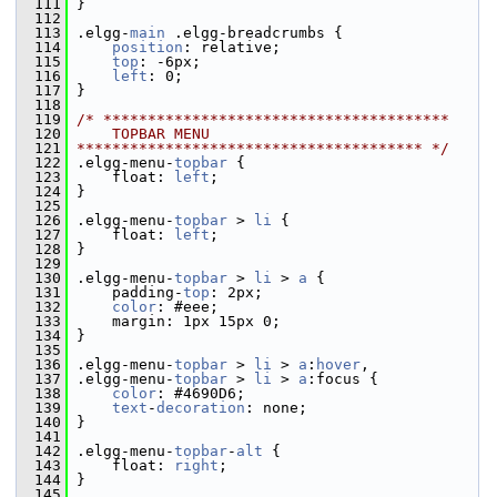
  111
 }
  112
  113
 .elgg-
main
 .elgg-breadcrumbs {
  114
position
: relative;
  115
top
: -6px;
  116
left
: 0;
  117
 }
  118
  119
/* ***************************************
  120
    TOPBAR MENU
  121
*************************************** */
  122
 .elgg-menu-
topbar
 {
  123
     float: 
left
;
  124
 }
  125
  126
 .elgg-menu-
topbar
 > 
li
 {
  127
     float: 
left
;
  128
 }
  129
  130
 .elgg-menu-
topbar
 > 
li
 > 
a
 {
  131
     padding-
top
: 2px;
  132
color
: #eee;
  133
     margin: 1px 15px 0;
  134
 }
  135
  136
 .elgg-menu-
topbar
 > 
li
 > 
a
:
hover
,
  137
 .elgg-menu-
topbar
 > 
li
 > 
a
:focus {
  138
color
: #4690D6;
  139
text
-
decoration
: none;
  140
 }
  141
  142
 .elgg-menu-
topbar
-
alt
 {
  143
     float: 
right
;
  144
 }
  145