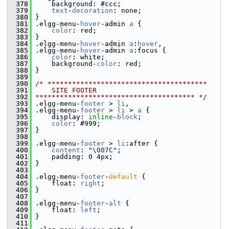
  378
     background: #ccc;
  379
text
-
decoration
: none;
  380
 }
  381
 .elgg-menu-
hover
-admin 
a
 {
  382
color
: red;
  383
 }
  384
 .elgg-menu-
hover
-admin 
a
:
hover
,
  385
 .elgg-menu-
hover
-admin 
a
:focus {
  386
color
: white;
  387
     background-
color
: red;
  388
 }
  389
  390
/* ***************************************
  391
    SITE FOOTER
  392
*************************************** */
  393
 .elgg-menu-
footer
 > 
li
,
  394
 .elgg-menu-
footer
 > 
li
 > 
a
 {
  395
     display: 
inline
-
block
;
  396
color
: #999;
  397
 }
  398
  399
 .elgg-menu-
footer
 > 
li
:after {
  400
content
: 
"\007C"
;
  401
     padding: 0 4px;
  402
 }
  403
  404
 .elgg-menu-
footer
-
default
 {
  405
     float: 
right
;
  406
 }
  407
  408
 .elgg-menu-
footer
-
alt
 {
  409
     float: 
left
;
  410
 }
  411