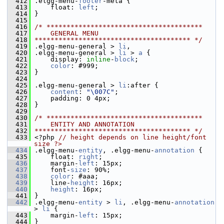
  412
 .elgg-menu-
footer
-meta {
  413
     float: 
left
;
  414
 }
  415
  416
/* ***************************************
  417
    GENERAL MENU
  418
*************************************** */
  419
 .elgg-menu-general > 
li
,
  420
 .elgg-menu-general > 
li
 > 
a
 {
  421
     display: 
inline
-
block
;
  422
color
: #999;
  423
 }
  424
  425
 .elgg-menu-general > 
li
:after {
  426
content
: 
"\007C"
;
  427
     padding: 0 4px;
  428
 }
  429
  430
/* ***************************************
  431
    ENTITY AND ANNOTATION
  432
*************************************** */
  433
 <?php 
// height depends on line height/font 
size ?>
  434
 .elgg-menu-
entity
, .elgg-menu-
annotation
 {
  435
     float: 
right
;
  436
     margin-
left
: 15px;
  437
     font-
size
: 90%;
  438
color
: #aaa;
  439
     line-
height
: 16px;
  440
height
: 16px;
  441
 }
  442
 .elgg-menu-
entity
 > 
li
, .elgg-menu-
annotation
> 
li
 {
  443
     margin-
left
: 15px;
  444
 }