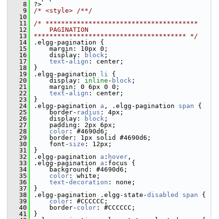
    8
 ?>
    9
/* <style> /**/
   10
   11
/* ***************************************
   12
    PAGINATION
   13
*************************************** */
   14
 .elgg-pagination {
   15
     margin: 10px 0;
   16
     display: 
block
;
   17
text
-
align
: center;
   18
 }
   19
 .elgg-pagination 
li
 {
   20
     display: 
inline
-
block
;
   21
     margin: 0 6px 0 0;
   22
text
-
align
: center;
   23
 }
   24
 .elgg-pagination 
a
, .elgg-pagination 
span
 {
   25
     border-
radius
: 4px;
   26
     display: 
block
;
   27
     padding: 2px 6px;
   28
color
: #4690d6;
   29
     border: 1px solid #4690d6;
   30
     font-
size
: 12px;
   31
 }
   32
 .elgg-pagination 
a
:
hover
,
   33
 .elgg-pagination 
a
:focus {
   34
     background: #4690d6;
   35
color
: white;
   36
text
-
decoration
: none;
   37
 }
   38
 .elgg-pagination .elgg-state-
disabled
span
 {
   39
color
: #CCCCCC;
   40
     border-
color
: #CCCCCC;
   41
 }