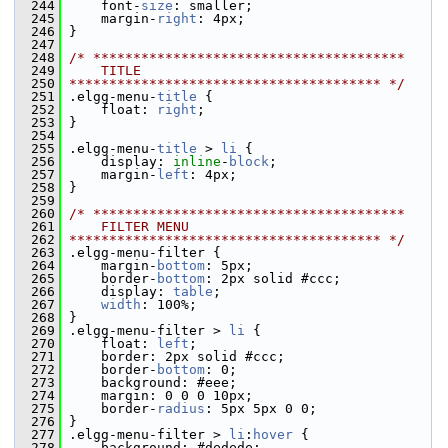
  244
     font-
size
: smaller;
  245
     margin-
right
: 4px;
  246
 }
  247
  248
/* ***************************************
  249
    TITLE
  250
*************************************** */
  251
 .elgg-menu-
title
 {
  252
     float: 
right
;
  253
 }
  254
  255
 .elgg-menu-
title
 > 
li
 {
  256
     display: 
inline
-
block
;
  257
     margin-
left
: 4px;
  258
 }
  259
  260
/* ***************************************
  261
    FILTER MENU
  262
*************************************** */
  263
 .elgg-menu-filter {
  264
     margin-
bottom
: 5px;
  265
     border-
bottom
: 2px solid #ccc;
  266
     display: 
table
;
  267
width
: 100%;
  268
 }
  269
 .elgg-menu-filter > 
li
 {
  270
     float: 
left
;
  271
     border: 2px solid #ccc;
  272
     border-
bottom
: 0;
  273
     background: #eee;
  274
     margin: 0 0 0 10px;
  275
     border-
radius
: 5px 5px 0 0;
  276
 }
  277
 .elgg-menu-filter > 
li
:
hover
 {
  278
     background: #dedede;