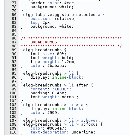
   77
     border-
color
: #ccc;
   78
     background: white;
   79
 }
   80
 .elgg-tabs .elgg-state-selected 
a
 {
   81
position
: relative;
   82
top
: 2px;
   83
     background: white;
   84
 }
   85
   86
/* ***************************************
   87
    BREADCRUMBS
   88
*************************************** */
   89
 .elgg-breadcrumbs {
   90
     font-
size
: 80%;
   91
     font-
weight
: bold;
   92
     line-
height
: 1.2em;
   93
color
: #bababa;
   94
 }
   95
 .elgg-breadcrumbs > 
li
 {
   96
     display: 
inline
-
block
;
   97
 }
   98
 .elgg-breadcrumbs > 
li
:after {
   99
content
: 
"\003E"
;
  100
     padding: 0 4px;
  101
     font-
weight
: normal;
  102
 }
  103
 .elgg-breadcrumbs > 
li
 > 
a
 {
  104
     display: 
inline
-
block
;
  105
color
: #999;
  106
 }
  107
 .elgg-breadcrumbs > 
li
 > 
a
:
hover
,
  108
 .elgg-breadcrumbs > 
li
 > 
a
:focus {
  109
color
: #0054a7;
  110
text
-
decoration
: underline;